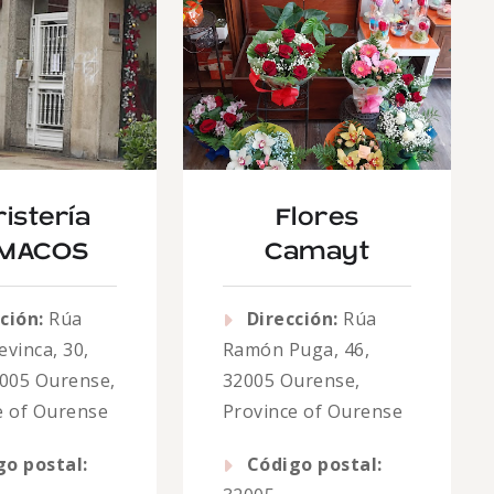
ristería
Flores
MACOS
Camayt
ción:
Rúa
Dirección:
Rúa
vinca, 30,
Ramón Puga, 46,
2005 Ourense,
32005 Ourense,
e of Ourense
Province of Ourense
go postal:
Código postal: