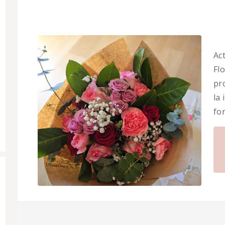
Ac
Flo
pr
la
fo