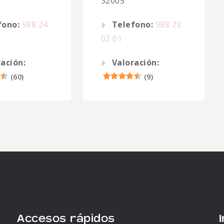
32005
fono:
988 24
Telefono:
988 23
02 61
ación:
Valoración:
(
60
)
(
9
)
Accesos rápidos