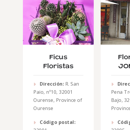
Ficus
Flo
Floristas
JO
Dirección:
R. San
Direc
Paio, nº10, 32001
Pena Tre
Ourense, Province of
Bajo, 3
Ourense
Provinc
Código postal:
Códi