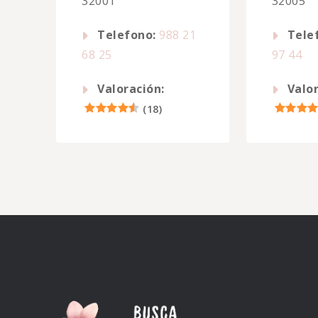
32001
32005
Telefono:
988 21
Tele
68 25
97 44
Valoración:
Valor
(
18
)