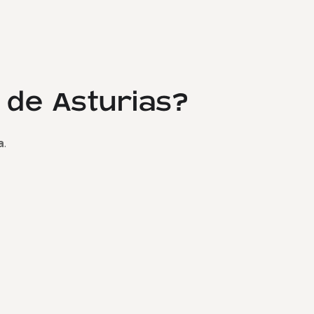
o de Asturias?
a
.