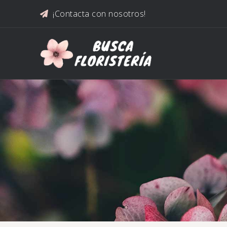
Saltar al contenido
¡Contacta con nosotros!