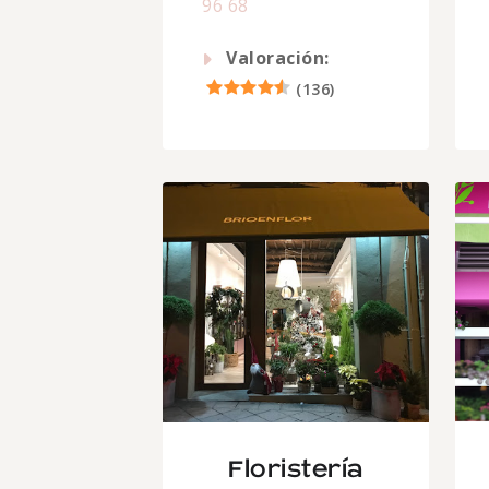
96 68
Valoración:
(
136
)
Floristería