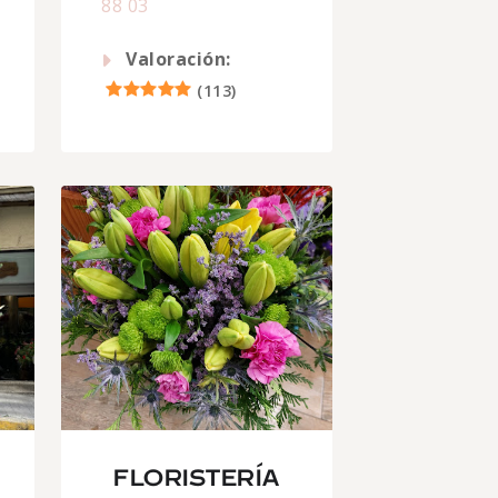
88 03
Valoración:
(
113
)
FLORISTERÍA