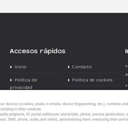
Accesos rápidos
Inicio
Contacto
*
a
Política de
Política de cookies
*
privacidad
s
ur devices (cookies, pixels in emails, device fingerprinting, etc.), combine an
including in other contexts.
loyalty programs, IP, postal addresses and emails, phone, precise geolocation, 
post, SMS, phone, audio, and video), personalising them, measuring their per