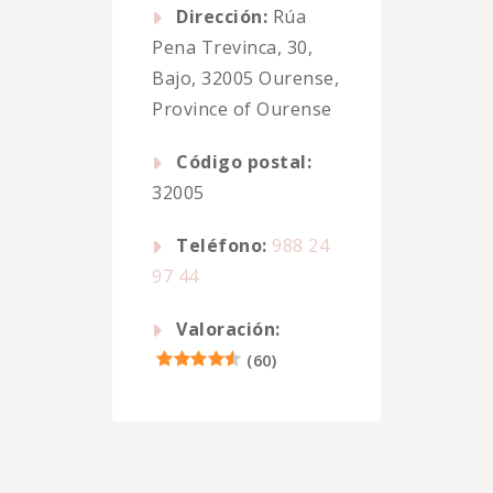
Dirección:
Rúa
Pena Trevinca, 30,
Bajo, 32005 Ourense,
Province of Ourense
Código postal:
32005
Teléfono:
988 24
97 44
Valoración:
(
60
)