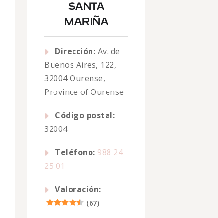
SANTA
MARIÑA
Dirección:
Av. de
Buenos Aires, 122,
32004 Ourense,
Province of Ourense
Código postal:
32004
Teléfono:
988 24
25 01
Valoración:
(
67
)