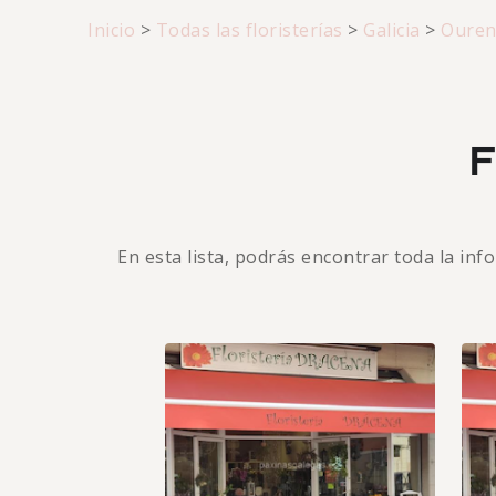
Inicio
>
Todas las floristerías
>
Galicia
>
Ouren
F
En esta lista, podrás encontrar toda la in