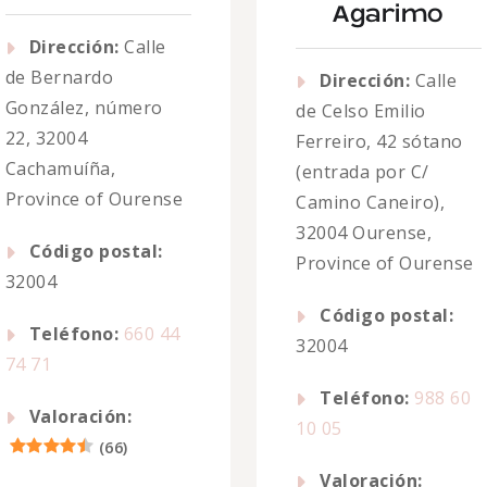
Agarimo
Dirección:
Calle
de Bernardo
Dirección:
Calle
González, número
de Celso Emilio
22, 32004
Ferreiro, 42 sótano
Cachamuíña,
(entrada por C/
Province of Ourense
Camino Caneiro),
32004 Ourense,
Código postal:
Province of Ourense
32004
Código postal:
Teléfono:
660 44
32004
74 71
Teléfono:
988 60
Valoración:
10 05
(
66
)
Valoración: