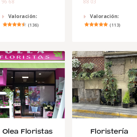
96 68
88 03
Valoración:
Valoración:
(
136
)
(
113
)
Olea Floristas
Floristería