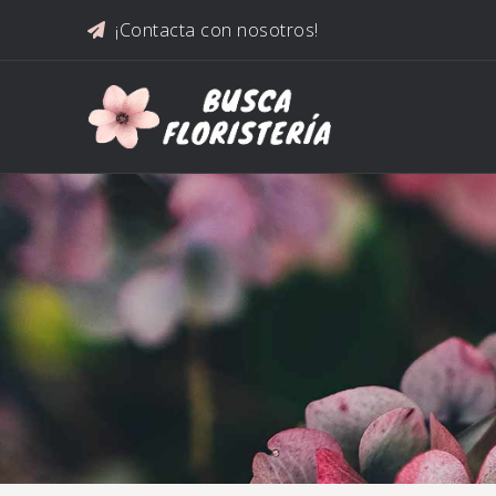
Saltar al contenido
¡Contacta con nosotros!