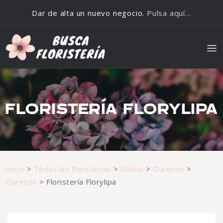
Saltar al contenido
Dar de alta un nuevo negocio.
Pulsa aquí…
FLORISTERÍA FLORYLIPA
Inicio
>
Todas las floristerías
>
Galicia
>
Ourense
>
Ourense
>
Floristería Florylipa