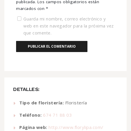
publicada.
Los campos obligatorios están
marcados con
*
Guarda mi nombre, correo electrónico y
web en este navegador para la próxima vez
que comente.
DETALLES:
Tipo de floristería:
Floristería
Teléfono:
674 71 88 03
Página web:
http://www.florylipa.com/