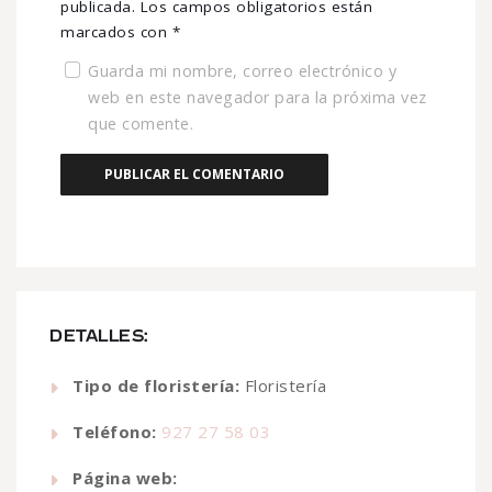
publicada.
Los campos obligatorios están
marcados con
*
Guarda mi nombre, correo electrónico y
web en este navegador para la próxima vez
que comente.
DETALLES:
Tipo de floristería:
Floristería
Teléfono:
927 27 58 03
Página web: