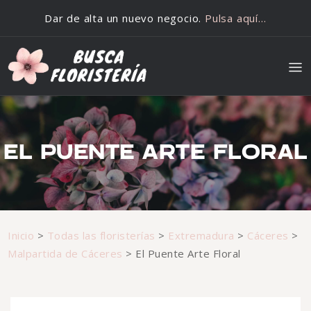
Saltar al contenido
Dar de alta un nuevo negocio.
Pulsa aquí…
EL PUENTE ARTE FLORAL
Inicio
>
Todas las floristerías
>
Extremadura
>
Cáceres
>
Malpartida de Cáceres
>
El Puente Arte Floral