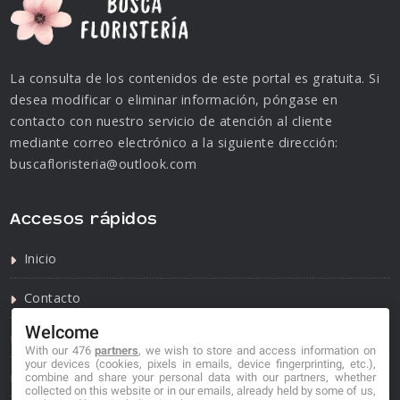
La consulta de los contenidos de este portal es gratuita. Si
desea modificar o eliminar información, póngase en
contacto con nuestro servicio de atención al cliente
mediante correo electrónico a la siguiente dirección:
buscafloristeria@outlook.com
Accesos rápidos
Inicio
Contacto
Welcome
Política de privacidad
With our 476
partners
, we wish to store and access information on
your devices (cookies, pixels in emails, device fingerprinting, etc.),
Política de cookies
combine and share your personal data with our partners, whether
collected on this website or in our emails, already held by some of us,