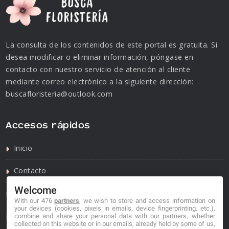
La consulta de los contenidos de este portal es gratuita. Si
desea modificar o eliminar información, póngase en
contacto con nuestro servicio de atención al cliente
mediante correo electrónico a la siguiente dirección:
buscafloristeria@outlook.com
Accesos rápidos
Inicio
Contacto
Welcome
Política de privacidad
With our 476
partners
, we wish to store and access information on
your devices (cookies, pixels in emails, device fingerprinting, etc.),
Política de cookies
combine and share your personal data with our partners, whether
collected on this website or in our emails, already held by some of us,