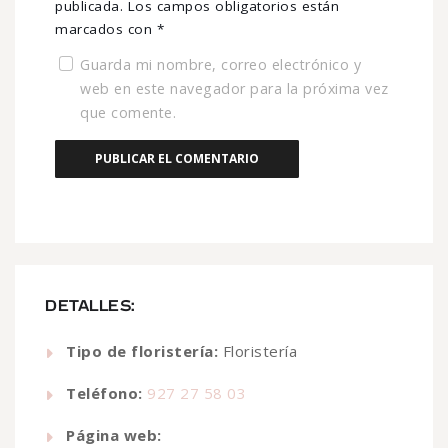
publicada.
Los campos obligatorios están
marcados con
*
Guarda mi nombre, correo electrónico y
web en este navegador para la próxima vez
que comente.
DETALLES:
Tipo de floristería:
Floristería
Teléfono:
927 27 58 03
Página web: