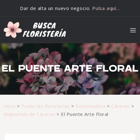
Saltar al contenido
Dar de alta un nuevo negocio.
Pulsa aquí…
EL PUENTE ARTE FLORAL
Inicio
>
Todas las floristerías
>
Extremadura
>
Cáceres
>
Malpartida de Cáceres
>
El Puente Arte Floral