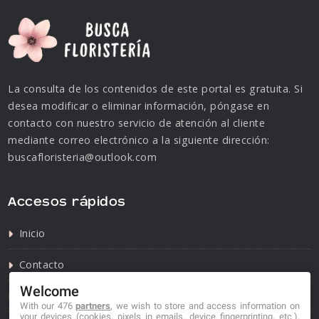
La consulta de los contenidos de este portal es gratuita. Si
desea modificar o eliminar información, póngase en
contacto con nuestro servicio de atención al cliente
mediante correo electrónico a la siguiente dirección:
buscafloristeria@outlook.com
Accesos rápidos
Inicio
Contacto
Welcome
Política de privacidad
With our 476
partners
, we wish to store and access information on
your devices (cookies, pixels in emails, device fingerprinting, etc.),