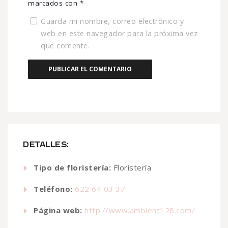
marcados con
*
Guarda mi nombre, correo electrónico y
web en este navegador para la próxima vez
que comente.
DETALLES:
Tipo de floristería:
Floristería
Teléfono:
622 64 03 37
Página web:
http://www.ambient128.com/