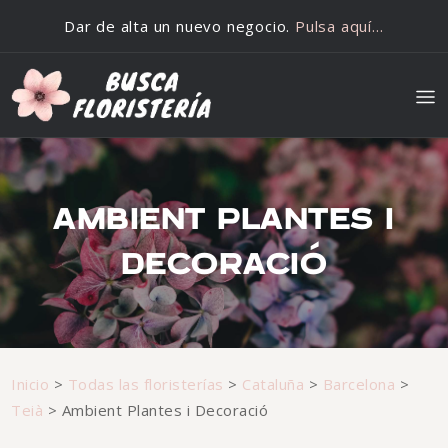
Saltar al contenido
Dar de alta un nuevo negocio.
Pulsa aquí…
AMBIENT PLANTES I
DECORACIÓ
Inicio
>
Todas las floristerías
>
Cataluña
>
Barcelona
>
Teià
>
Ambient Plantes i Decoració