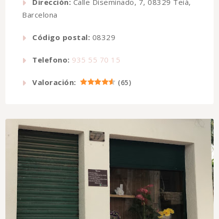
Dirección:
Calle Diseminado, 7, 08329 Teià,
Barcelona
Código postal:
08329
Telefono:
935 55 70 15
Valoración:
(
65
)