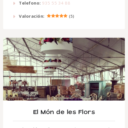
Telefono:
935 55 34 88
Valoración:
(
5
)
El Món de les Flors