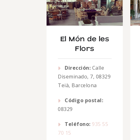
El Món de les
Flors
Dirección:
Calle
Diseminado, 7, 08329
Teià, Barcelona
Código postal:
08329
Teléfono:
935 55
70 15