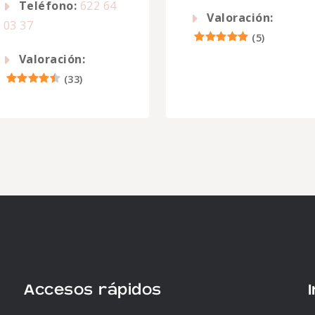
Teléfono:
622 64
Valoración:
03 37
(
5
)
Valoración:
(
33
)
Accesos rápidos