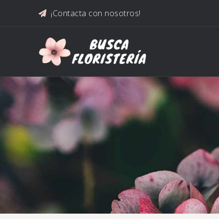
Saltar al contenido
¡Contacta con nosotros!