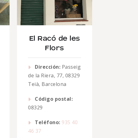
El Racó de les
Flors
Dirección:
Passeig
de la Riera, 77, 08329
Teià, Barcelona
Código postal:
08329
Teléfono:
935 40
46 37