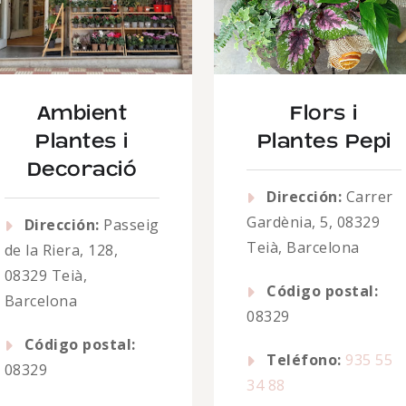
Ambient
Flors i
Plantes i
Plantes Pepi
Decoració
Dirección:
Carrer
Gardènia, 5, 08329
Dirección:
Passeig
Teià, Barcelona
de la Riera, 128,
08329 Teià,
Código postal:
Barcelona
08329
Código postal:
Teléfono:
935 55
08329
34 88