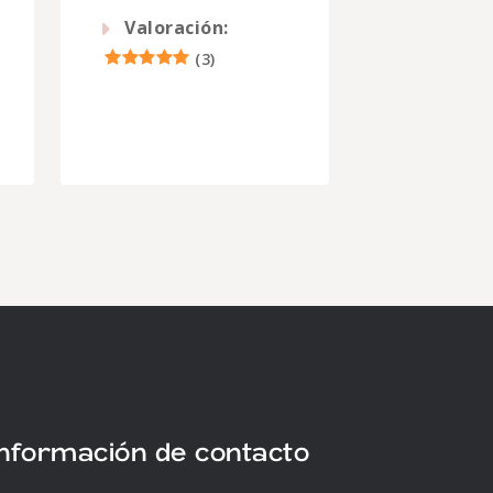
Valoración:
(
3
)
Información de contacto