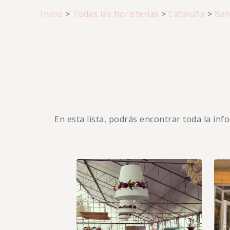
Inicio
>
Todas las floristerías
>
Cataluña
>
Bar
En esta lista, podrás encontrar toda la in