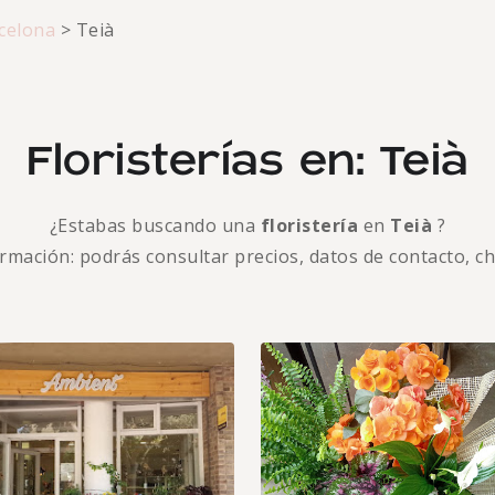
celona
>
Teià
Floristerías en: Teià
¿Estabas buscando una
floristería
en
Teià
?
formación: podrás consultar precios, datos de contacto, c