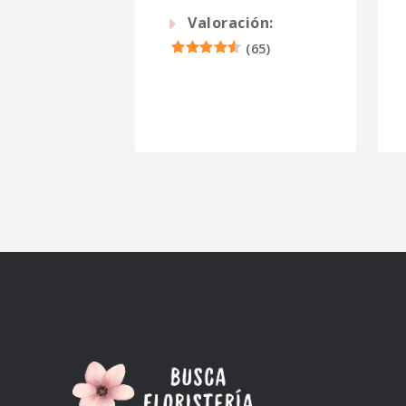
Valoración:
(
65
)