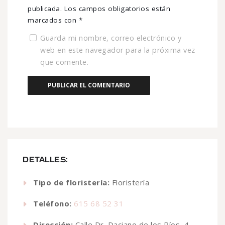
publicada.
Los campos obligatorios están
marcados con
*
Guarda mi nombre, correo electrónico y
web en este navegador para la próxima vez
que comente.
DETALLES:
Tipo de floristería:
Floristería
Teléfono:
615 68 52 31
Dirección:
Calle Dr. Daciano de los Ríos, 4,