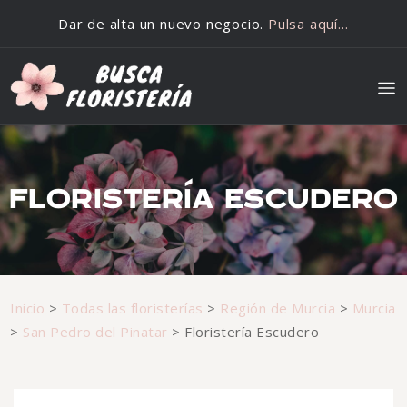
Saltar al contenido
Dar de alta un nuevo negocio.
Pulsa aquí…
FLORISTERÍA ESCUDERO
Inicio
>
Todas las floristerías
>
Región de Murcia
>
Murcia
>
San Pedro del Pinatar
>
Floristería Escudero