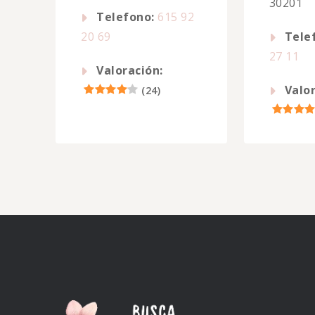
30201
Telefono:
615 92
20 69
Tele
27 11
Valoración:
Valor
(
24
)