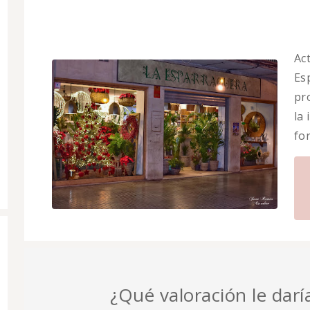
Ac
Esp
pr
la
fo
¿Qué valoración le daría