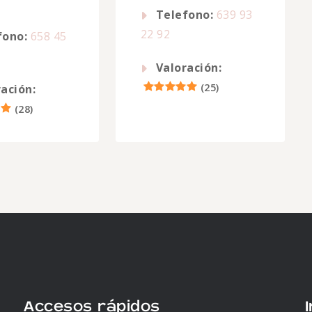
Telefono:
639 93
22 92
fono:
658 45
Valoración:
(
25
)
ación:
(
28
)
Accesos rápidos