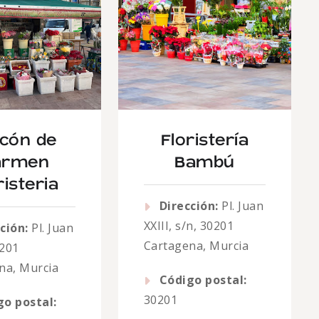
ncón de
Floristería
armen
Bambú
risteria
Dirección:
Pl. Juan
XXIII, s/n, 30201
ción:
Pl. Juan
Cartagena, Murcia
0201
na, Murcia
Código postal:
30201
go postal: