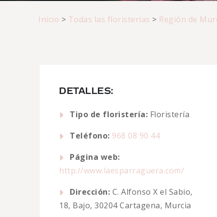
Inicio
>
Todas las floristerías
>
Región de Mur
DETALLES:
Tipo de floristería:
Floristería
Teléfono:
968 08 90 44
Página web:
http://www.laesparraguera.com/
Dirección:
C. Alfonso X el Sabio,
18, Bajo, 30204 Cartagena, Murcia