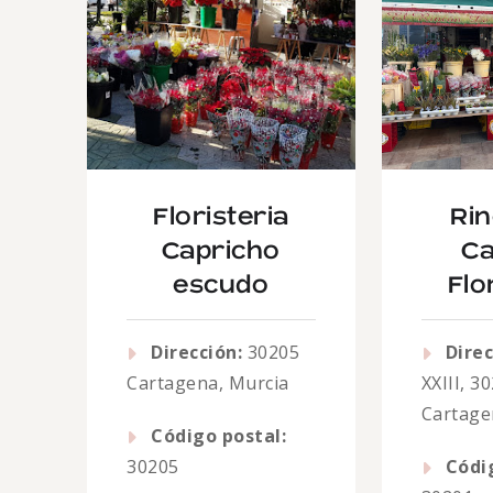
Floristeria
Ri
Capricho
C
escudo
Flo
Dirección:
30205
Direc
Cartagena, Murcia
XXIII, 3
Cartage
Código postal:
30205
Códi