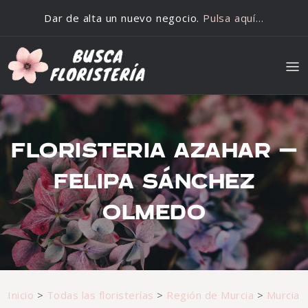
Saltar al contenido
Dar de alta un nuevo negocio.
Pulsa aquí…
FLORISTERIA AZAHAR –
FELIPA SÁNCHEZ
OLMEDO
Inicio
>
Todas las floristerías
>
Región de Murcia
>
Murcia