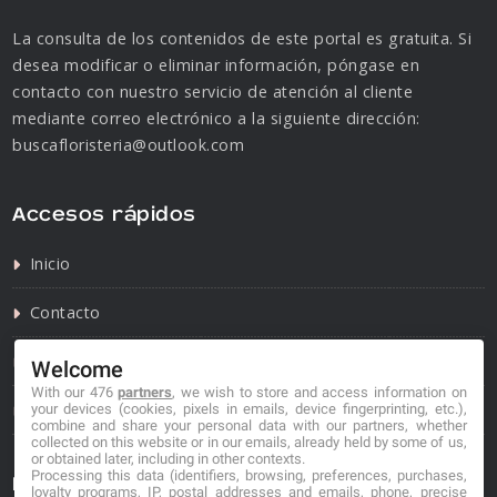
La consulta de los contenidos de este portal es gratuita. Si
desea modificar o eliminar información, póngase en
contacto con nuestro servicio de atención al cliente
mediante correo electrónico a la siguiente dirección:
buscafloristeria@outlook.com
Accesos rápidos
Inicio
Contacto
Política de privacidad
Welcome
With our 476
partners
, we wish to store and access information on
Política de cookies
your devices (cookies, pixels in emails, device fingerprinting, etc.),
combine and share your personal data with our partners, whether
collected on this website or in our emails, already held by some of us,
or obtained later, including in other contexts.
Processing this data (identifiers, browsing, preferences, purchases,
Información de contacto
loyalty programs, IP, postal addresses and emails, phone, precise