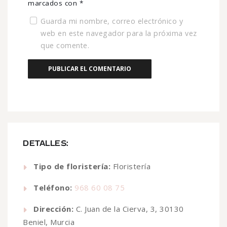
marcados con
*
Guarda mi nombre, correo electrónico y
web en este navegador para la próxima vez
que comente.
DETALLES:
Tipo de floristería:
Floristería
Teléfono:
968 60 08 75
Dirección:
C. Juan de la Cierva, 3, 30130
Beniel, Murcia