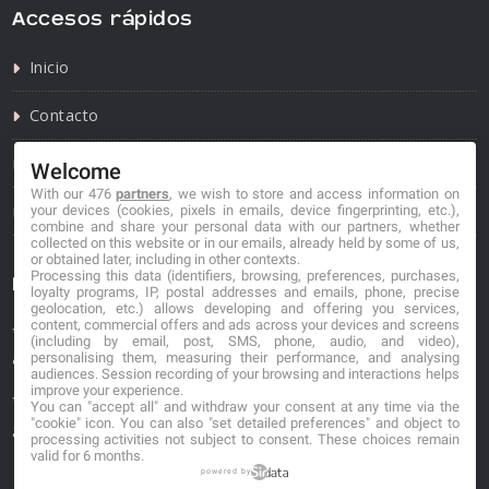
Accesos rápidos
Inicio
Contacto
Política de privacidad
Welcome
With our 476
partners
, we wish to store and access information on
Política de cookies
your devices (cookies, pixels in emails, device fingerprinting, etc.),
combine and share your personal data with our partners, whether
collected on this website or in our emails, already held by some of us,
or obtained later, including in other contexts.
Processing this data (identifiers, browsing, preferences, purchases,
Información de contacto
loyalty programs, IP, postal addresses and emails, phone, precise
geolocation, etc.) allows developing and offering you services,
content, commercial offers and ads across your devices and screens
*No se garantiza que los datos mostrados estén
(including by email, post, SMS, phone, audio, and video),
actualizados.
personalising them, measuring their performance, and analysing
audiences. Session recording of your browsing and interactions helps
improve your experience.
** Los precios mostrados son estimaciones y no se
You can "accept all" and withdraw your consent at any time via the
"cookie" icon
. You can also "set detailed preferences" and object to
garantiza su veracidad.
processing activities not subject to consent. These choices remain
valid for 6 months.
powered by