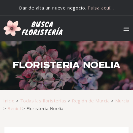
Saltar al contenido
Dar de alta un nuevo negocio.
Pulsa aquí…
FLORISTERIA NOELIA
Inicio
>
Todas las floristerías
>
Región de Murcia
>
Murcia
>
Beniel
>
Floristeria Noelia