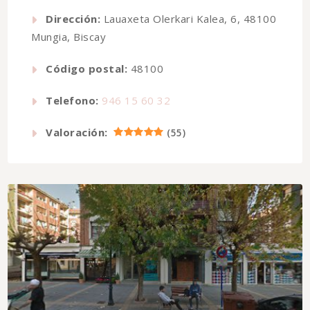
Dirección:
Lauaxeta Olerkari Kalea, 6, 48100
Mungia, Biscay
Código postal:
48100
Telefono:
946 15 60 32
Valoración:
(
55
)