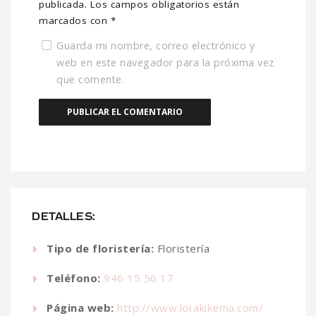
publicada.
Los campos obligatorios están
marcados con
*
Guarda mi nombre, correo electrónico y
web en este navegador para la próxima vez
que comente.
DETALLES:
Tipo de floristería:
Floristería
Teléfono:
946 15 56 17
Página web:
http://www.lorakikema.com/