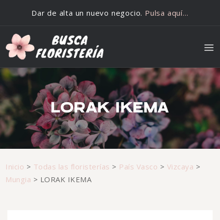
Saltar al contenido
Dar de alta un nuevo negocio.
Pulsa aquí…
LORAK IKEMA
Inicio
>
Todas las floristerías
>
País Vasco
>
Vizcaya
>
Mungia
>
LORAK IKEMA