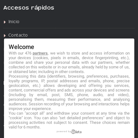
Accesos rápidos
Inicio
Contacto
Welcome
Política de privacidad
With our 476
partners
, we wish to store and access information on
your devices (cookies, pixels in emails, device fingerprinting, etc.),
Política de cookies
combine and share your personal data with our partners, whether
collected on this website or in our emails, already held by some of us,
or obtained later, including in other contexts.
Processing this data (identifiers, browsing, preferences, purchases,
loyalty programs, IP, postal addresses and emails, phone, precise
Información de contacto
geolocation, etc.) allows developing and offering you services,
content, commercial offers and ads across your devices and screens
(including by email, post, SMS, phone, audio, and video),
*No se garantiza que los datos mostrados estén
personalising them, measuring their performance, and analysing
actualizados.
audiences. Session recording of your browsing and interactions helps
improve your experience.
You can "accept all" and withdraw your consent at any time via the
** Los precios mostrados son estimaciones y no se
"cookie" icon
. You can also "set detailed preferences" and object to
processing activities not subject to consent. These choices remain
garantiza su veracidad.
valid for 6 months.
powered by