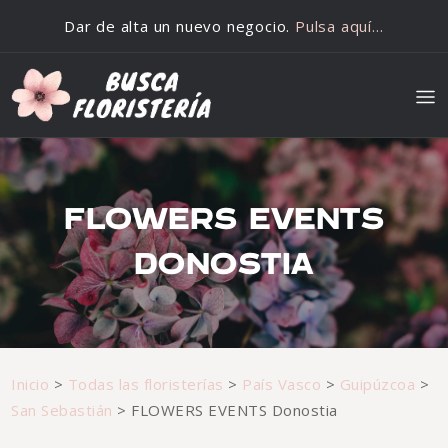
Saltar al contenido
Dar de alta un nuevo negocio.
Pulsa aquí…
FLOWERS EVENTS
DONOSTIA
Inicio
>
Todas las floristerías
>
País Vasco
>
Guipúzcoa
>
San Sebastián
>
FLOWERS EVENTS Donostia