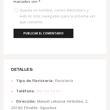
marcados con
*
Guarda mi nombre, correo electrónico y
web en este navegador para la próxima vez
que comente.
DETALLES:
Tipo de floristería:
Floristería
Teléfono:
943 94 34 94
Dirección:
Manuel Lekuona Hiribidea, 2,
20180 Elizalde, Gipuzkoa