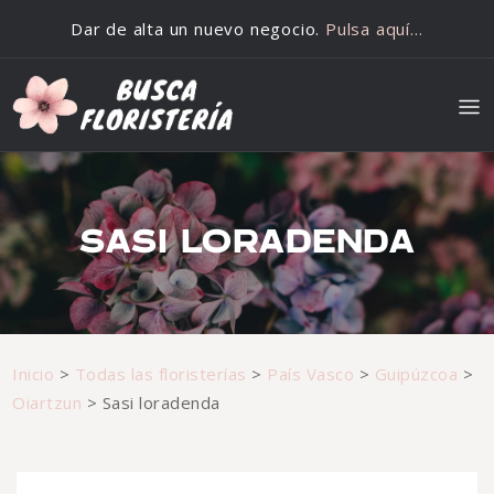
Saltar al contenido
Dar de alta un nuevo negocio.
Pulsa aquí…
SASI LORADENDA
Inicio
>
Todas las floristerías
>
País Vasco
>
Guipúzcoa
>
Oiartzun
>
Sasi loradenda