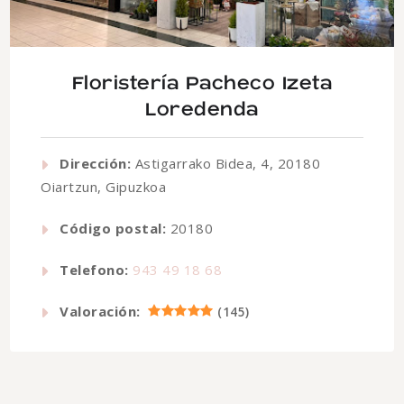
Floristería Pacheco Izeta
Loredenda
Dirección:
Astigarrako Bidea, 4, 20180
Oiartzun, Gipuzkoa
Código postal:
20180
Telefono:
943 49 18 68
Valoración:
(
145
)