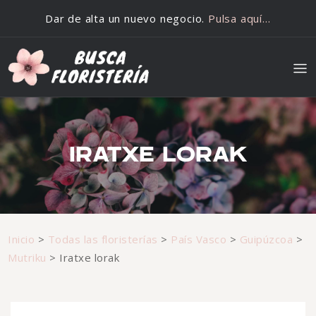
Saltar al contenido
Dar de alta un nuevo negocio.
Pulsa aquí…
IRATXE LORAK
Inicio
>
Todas las floristerías
>
País Vasco
>
Guipúzcoa
>
Mutriku
>
Iratxe lorak