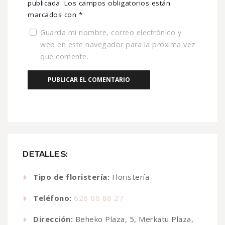
publicada.
Los campos obligatorios están
marcados con
*
Guarda mi nombre, correo electrónico y
web en este navegador para la próxima vez
que comente.
DETALLES:
Tipo de floristería:
Floristería
Teléfono:
626 06 88 27
Dirección:
Beheko Plaza, 5, Merkatu Plaza,