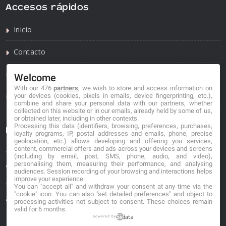
Accesos rápidos
Inicio
Contacto
Política de privacidad
Welcome
With our 476
partners
, we wish to store and access information on
Política de cookies
your devices (cookies, pixels in emails, device fingerprinting, etc.),
combine and share your personal data with our partners, whether
collected on this website or in our emails, already held by some of us,
or obtained later, including in other contexts.
Processing this data (identifiers, browsing, preferences, purchases,
Información de contacto
loyalty programs, IP, postal addresses and emails, phone, precise
geolocation, etc.) allows developing and offering you services,
content, commercial offers and ads across your devices and screens
*No se garantiza que los datos mostrados estén
(including by email, post, SMS, phone, audio, and video),
personalising them, measuring their performance, and analysing
actualizados.
audiences. Session recording of your browsing and interactions helps
improve your experience.
** Los precios mostrados son estimaciones y no se
You can "accept all" and withdraw your consent at any time via the
"cookie" icon
. You can also "set detailed preferences" and object to
garantiza su veracidad.
processing activities not subject to consent. These choices remain
valid for 6 months.
powered by