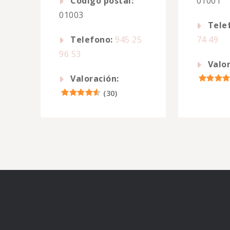
Código postal:
01001
01003
Tele
Telefono:
945 25
74 49
96 53
Valor
Valoración:
(
30
)