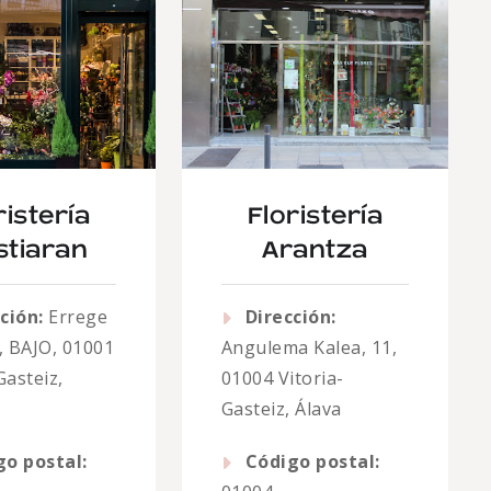
ristería
Floristería
stiaran
Arantza
ción:
Errege
Dirección:
, BAJO, 01001
Angulema Kalea, 11,
Gasteiz,
01004 Vitoria-
Gasteiz, Álava
go postal:
Código postal: