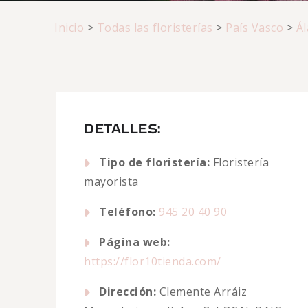
Inicio
>
Todas las floristerías
>
País Vasco
>
Ál
DETALLES:
Tipo de floristería:
Floristería
mayorista
Teléfono:
945 20 40 90
Página web:
https://flor10tienda.com/
Dirección:
Clemente Arráiz