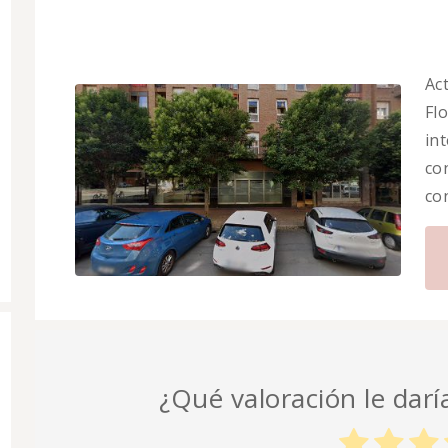
Ac
Flo
in
co
co
¿Qué valoración le daría