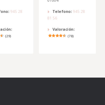
01004
fono:
945 28
Telefono:
945 28
81 56
ación:
Valoración:
(
29
)
(
78
)