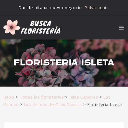
Saltar al contenido
Dar de alta un nuevo negocio.
Pulsa aquí…
FLORISTERIA ISLETA
Inicio
>
Todas las floristerías
>
Islas Canarias
>
Las
Palmas
>
Las Palmas de Gran Canaria
>
Floristeria Isleta