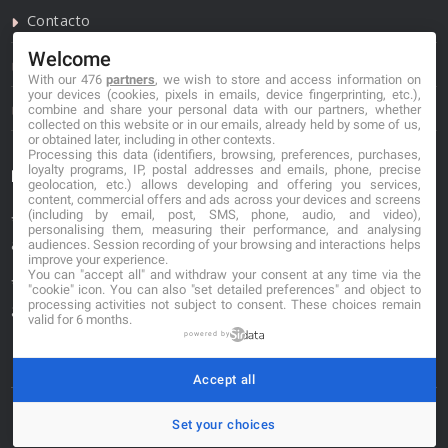
Contacto
Welcome
Política de privacidad
With our 476
partners
, we wish to store and access information on
your devices (cookies, pixels in emails, device fingerprinting, etc.),
Política de cookies
combine and share your personal data with our partners, whether
collected on this website or in our emails, already held by some of us,
or obtained later, including in other contexts.
Processing this data (identifiers, browsing, preferences, purchases,
loyalty programs, IP, postal addresses and emails, phone, precise
Información de contacto
geolocation, etc.) allows developing and offering you services,
content, commercial offers and ads across your devices and screens
(including by email, post, SMS, phone, audio, and video),
*No se garantiza que los datos mostrados estén
personalising them, measuring their performance, and analysing
actualizados.
audiences. Session recording of your browsing and interactions helps
improve your experience.
You can "accept all" and withdraw your consent at any time via the
** Los precios mostrados son estimaciones y no se
"cookie" icon
. You can also "set detailed preferences" and object to
processing activities not subject to consent. These choices remain
garantiza su veracidad.
valid for 6 months.
powered by
Accept all
Set your choices
© 2026. buscafloristeria.com