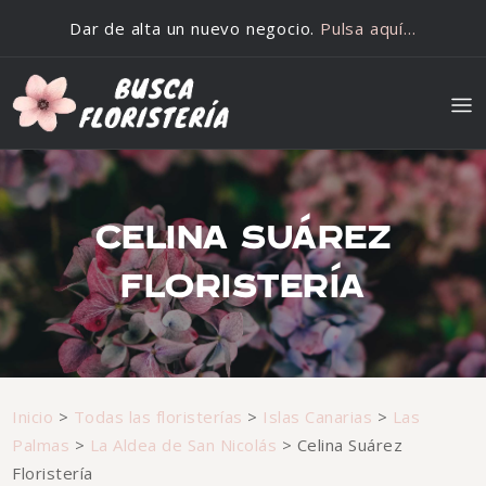
Saltar al contenido
Dar de alta un nuevo negocio.
Pulsa aquí…
CELINA SUÁREZ
FLORISTERÍA
Inicio
>
Todas las floristerías
>
Islas Canarias
>
Las
Palmas
>
La Aldea de San Nicolás
>
Celina Suárez
Floristería