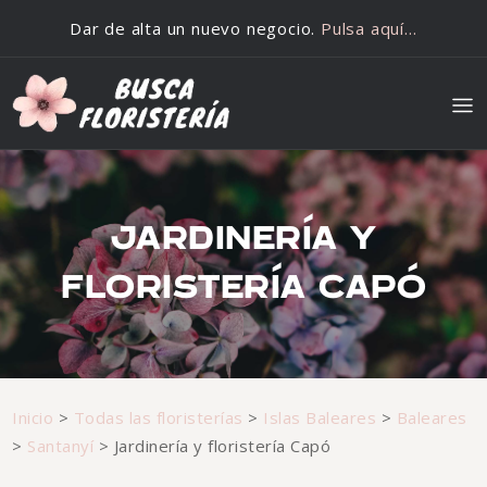
Saltar al contenido
Dar de alta un nuevo negocio.
Pulsa aquí…
JARDINERÍA Y
FLORISTERÍA CAPÓ
Inicio
>
Todas las floristerías
>
Islas Baleares
>
Baleares
>
Santanyí
>
Jardinería y floristería Capó