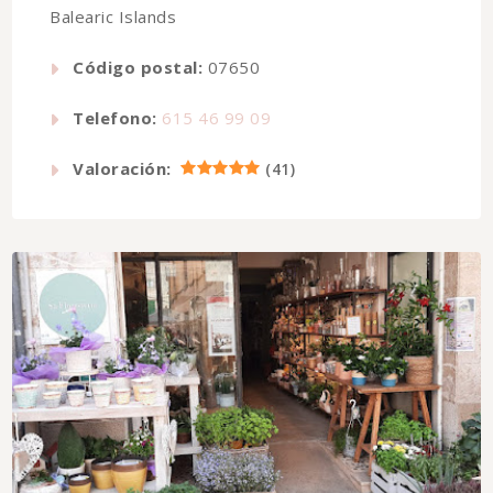
Balearic Islands
Código postal:
07650
Telefono:
615 46 99 09
Valoración:
(
41
)