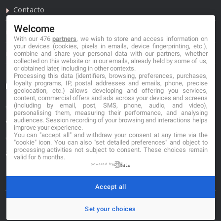
Contacto
Welcome
Política de privacidad
With our 476
partners
, we wish to store and access information on
your devices (cookies, pixels in emails, device fingerprinting, etc.),
Política de cookies
combine and share your personal data with our partners, whether
collected on this website or in our emails, already held by some of us,
or obtained later, including in other contexts.
Processing this data (identifiers, browsing, preferences, purchases,
loyalty programs, IP, postal addresses and emails, phone, precise
Información de contacto
geolocation, etc.) allows developing and offering you services,
content, commercial offers and ads across your devices and screens
(including by email, post, SMS, phone, audio, and video),
*No se garantiza que los datos mostrados estén
personalising them, measuring their performance, and analysing
actualizados.
audiences. Session recording of your browsing and interactions helps
improve your experience.
You can "accept all" and withdraw your consent at any time via the
** Los precios mostrados son estimaciones y no se
"cookie" icon
. You can also "set detailed preferences" and object to
processing activities not subject to consent. These choices remain
garantiza su veracidad.
valid for 6 months.
powered by
Accept all
Set your choices
© 2026. buscafloristeria.com