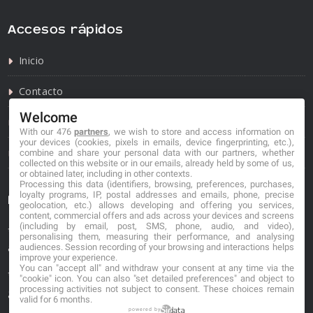
Accesos rápidos
Inicio
Contacto
Welcome
Política de privacidad
With our 476
partners
, we wish to store and access information on
your devices (cookies, pixels in emails, device fingerprinting, etc.),
Política de cookies
combine and share your personal data with our partners, whether
collected on this website or in our emails, already held by some of us,
or obtained later, including in other contexts.
Processing this data (identifiers, browsing, preferences, purchases,
loyalty programs, IP, postal addresses and emails, phone, precise
Información de contacto
geolocation, etc.) allows developing and offering you services,
content, commercial offers and ads across your devices and screens
(including by email, post, SMS, phone, audio, and video),
*No se garantiza que los datos mostrados estén
personalising them, measuring their performance, and analysing
actualizados.
audiences. Session recording of your browsing and interactions helps
improve your experience.
You can "accept all" and withdraw your consent at any time via the
** Los precios mostrados son estimaciones y no se
"cookie" icon
. You can also "set detailed preferences" and object to
processing activities not subject to consent. These choices remain
garantiza su veracidad.
valid for 6 months.
powered by