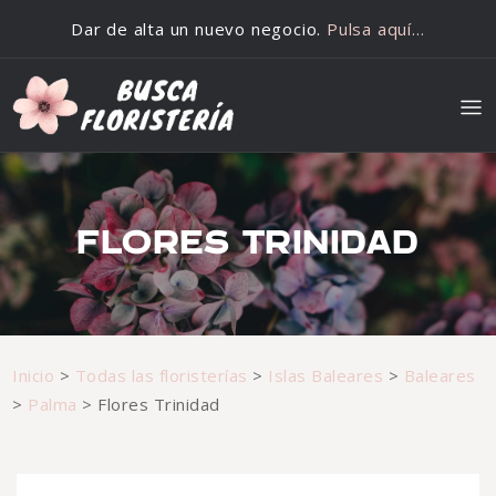
Saltar al contenido
Dar de alta un nuevo negocio.
Pulsa aquí…
FLORES TRINIDAD
Inicio
>
Todas las floristerías
>
Islas Baleares
>
Baleares
>
Palma
>
Flores Trinidad