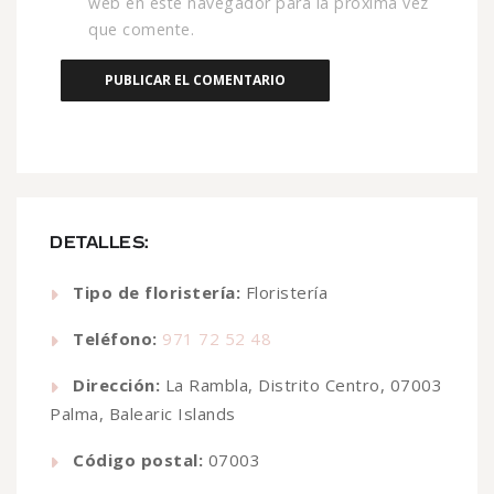
web en este navegador para la próxima vez
que comente.
DETALLES:
Tipo de floristería:
Floristería
Teléfono:
971 72 52 48
Dirección:
La Rambla, Distrito Centro, 07003
Palma, Balearic Islands
Código postal:
07003