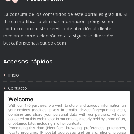
La consulta de los contenidos de este portal es gratuita. Si
desea modificar o eliminar información, póngase en
contacto con nuestro servicio de atención al cliente
mediante correo electrónico a la siguiente dirección:
buscafloristeria@outlook.com
Accesos rápidos
Inicio
Contacto
Welcome
Política de privacidad
With our 476
partners
, we wish to store and access information on
your devices (cookies, pixels in emails, device fingerprinting, etc.),
Política de cookies
combine and share your personal data with our partners, whether
collected on this website or in our emails, already held by some of us,
or obtained later, including in other contexts.
Processing this data (identifiers, browsing, preferences, purchases,
loyalty programs, IP, postal addresses and emails, phone, precise