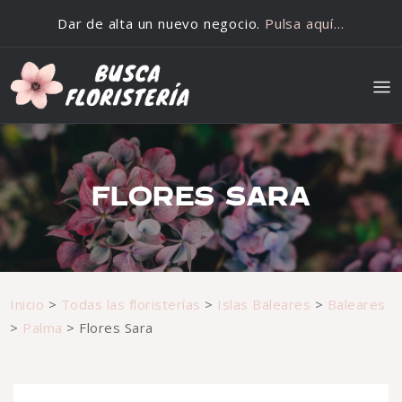
Saltar al contenido
Dar de alta un nuevo negocio.
Pulsa aquí…
FLORES SARA
Inicio
>
Todas las floristerías
>
Islas Baleares
>
Baleares
>
Palma
>
Flores Sara