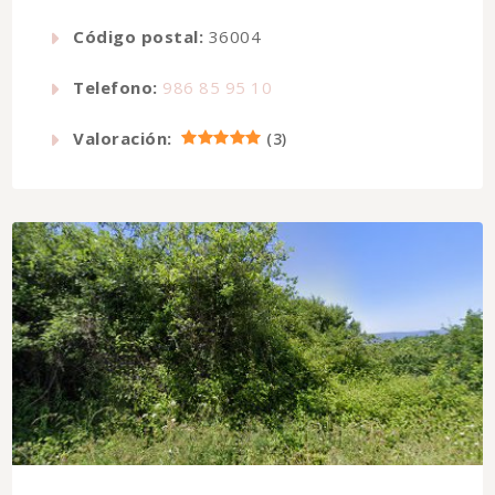
Código postal:
36004
Telefono:
986 85 95 10
Valoración:
(
3
)