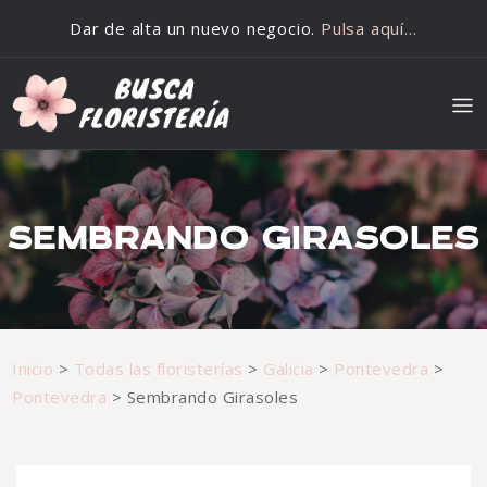
Saltar al contenido
Dar de alta un nuevo negocio.
Pulsa aquí…
SEMBRANDO GIRASOLES
Inicio
>
Todas las floristerías
>
Galicia
>
Pontevedra
>
Pontevedra
>
Sembrando Girasoles