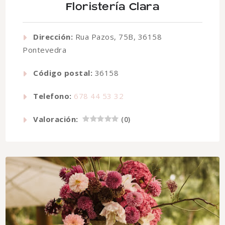
Floristería Clara
Dirección:
Rua Pazos, 75B, 36158
Pontevedra
Código postal:
36158
Telefono:
678 44 53 32
Valoración:
(
0
)