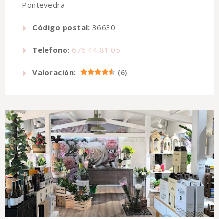
Pontevedra
Código postal:
36630
Telefono:
676 44 81 05
Valoración:
(
6
)