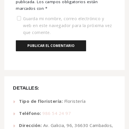
publicada.
Los campos obligatorios están
marcados con
*
Guarda mi nombre, correo electrónico y
web en este navegador para la próxima vez
que comente.
DETALLES:
Tipo de floristería:
Floristería
Teléfono:
986 54 24 97
Dirección:
Av. Galicia, 96, 36630 Cambados,