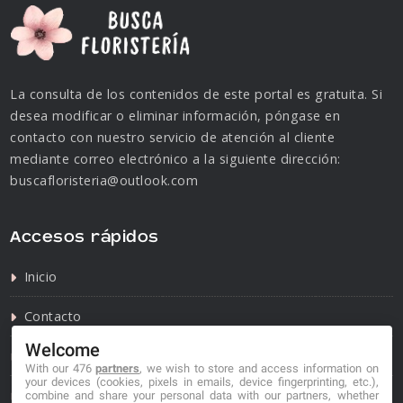
La consulta de los contenidos de este portal es gratuita. Si
desea modificar o eliminar información, póngase en
contacto con nuestro servicio de atención al cliente
mediante correo electrónico a la siguiente dirección:
buscafloristeria@outlook.com
Accesos rápidos
Inicio
Contacto
Welcome
Política de privacidad
With our 476
partners
, we wish to store and access information on
your devices (cookies, pixels in emails, device fingerprinting, etc.),
Política de cookies
combine and share your personal data with our partners, whether