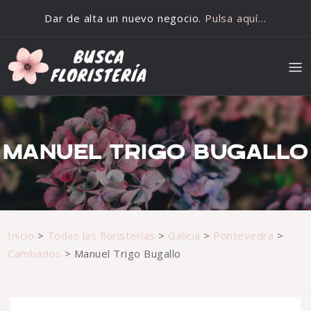
Saltar al contenido
Dar de alta un nuevo negocio.
Pulsa aquí…
MANUEL TRIGO BUGALLO
Inicio
>
Todas las floristerías
>
Galicia
>
Pontevedra
>
Cambados
>
Manuel Trigo Bugallo