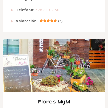
Telefono:
628 81 02 50
Valoración:
(
5
)
Flores MyM