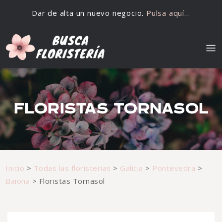
Saltar al contenido
Dar de alta un nuevo negocio.
Pulsa aquí…
FLORISTAS TORNASOL
Inicio
>
Todas las floristerías
>
Galicia
>
Pontevedra
>
Baiona
>
Floristas Tornasol