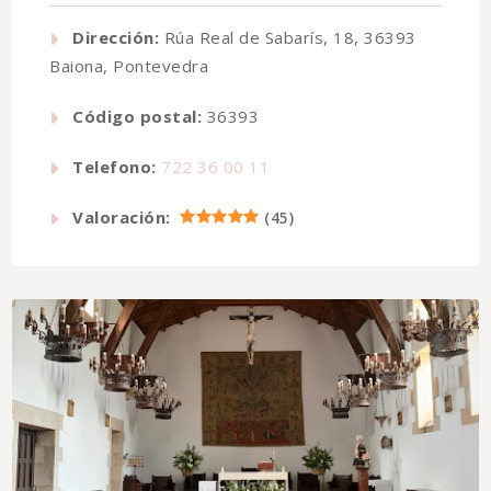
Dirección:
Rúa Real de Sabarís, 18, 36393
Baiona, Pontevedra
Código postal:
36393
Telefono:
722 36 00 11
Valoración:
(
45
)