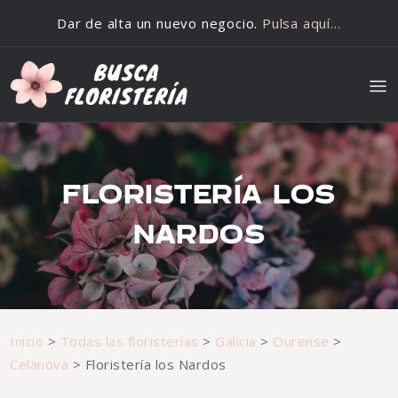
Saltar al contenido
Dar de alta un nuevo negocio.
Pulsa aquí…
FLORISTERÍA LOS
NARDOS
Inicio
>
Todas las floristerías
>
Galicia
>
Ourense
>
Celanova
>
Floristería los Nardos