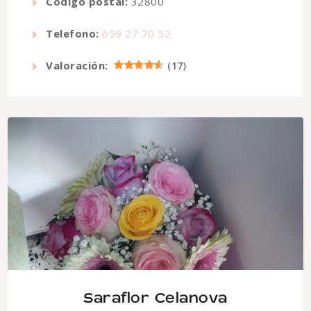
Código postal:
32800
Telefono:
659 27 70 52
Valoración:
(
17
)
Saraflor Celanova