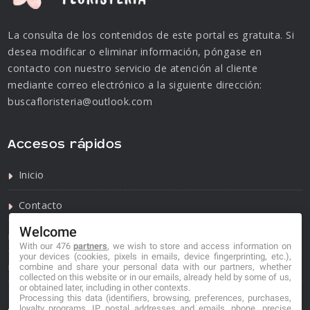
La consulta de los contenidos de este portal es gratuita. Si
desea modificar o eliminar información, póngase en
contacto con nuestro servicio de atención al cliente
mediante correo electrónico a la siguiente dirección:
buscafloristeria@outlook.com
Accesos rápidos
Inicio
Contacto
Welcome
Política de privacidad
With our 476
partners
, we wish to store and access information on
your devices (cookies, pixels in emails, device fingerprinting, etc.),
Política de cookies
combine and share your personal data with our partners, whether
collected on this website or in our emails, already held by some of us,
or obtained later, including in other contexts.
Processing this data (identifiers, browsing, preferences, purchases,
loyalty programs, IP, postal addresses and emails, phone, precise