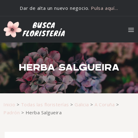
Saltar al contenido
Dar de alta un nuevo negocio.
Pulsa aquí…
HERBA SALGUEIRA
Inicio
>
Todas las floristerías
>
Galicia
>
A Coruña
>
Padrón
>
Herba Salgueira