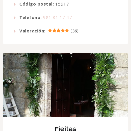
Código postal:
15917
Telefono:
981 81 17 47
Valoración:
(
36
)
Fieitas