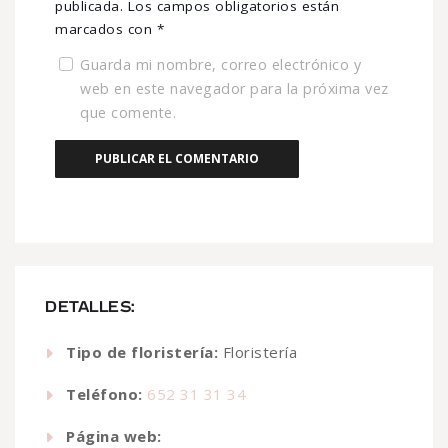
publicada.
Los campos obligatorios están
marcados con
*
Guarda mi nombre, correo electrónico y
web en este navegador para la próxima vez
que comente.
DETALLES:
Tipo de floristería:
Floristería
Teléfono:
652 31 31 34
Página web: