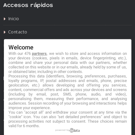
Accesos rápidos
Inicio
Contacto
Política de privacidad
Welcome
With our 476
partners
, we wish to store and access information on
Política de cookies
your devices (cookies, pixels in emails, device fingerprinting, etc.),
combine and share your personal data with our partners, whether
collected on this website or in our emails, already held by some of us,
or obtained later, including in other contexts.
Processing this data (identifiers, browsing, preferences, purchases,
Información de contacto
loyalty programs, IP, postal addresses and emails, phone, precise
geolocation, etc.) allows developing and offering you services,
content, commercial offers and ads across your devices and screens
*No se garantiza que los datos mostrados estén
(including by email, post, SMS, phone, audio, and video),
actualizados.
personalising them, measuring their performance, and analysing
audiences. Session recording of your browsing and interactions helps
improve your experience.
** Los precios mostrados son estimaciones y no se
You can "accept all" and withdraw your consent at any time via the
"cookie" icon
. You can also "set detailed preferences" and object to
garantiza su veracidad.
processing activities not subject to consent. These choices remain
valid for 6 months.
powered by