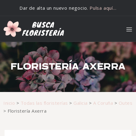
Saltar al contenido
Dar de alta un nuevo negocio.
Pulsa aquí…
FLORISTERÍA AXERRA
Inicio
>
Todas las floristerías
>
Galicia
>
A Coruña
>
Outes
>
Floristería Axerra