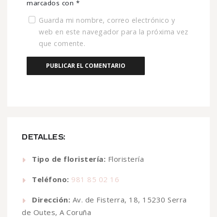
marcados con
*
Guarda mi nombre, correo electrónico y
web en este navegador para la próxima vez
que comente.
DETALLES:
Tipo de floristería:
Floristería
Teléfono:
981 85 02 16
Dirección:
Av. de Fisterra, 18, 15230 Serra
de Outes, A Coruña