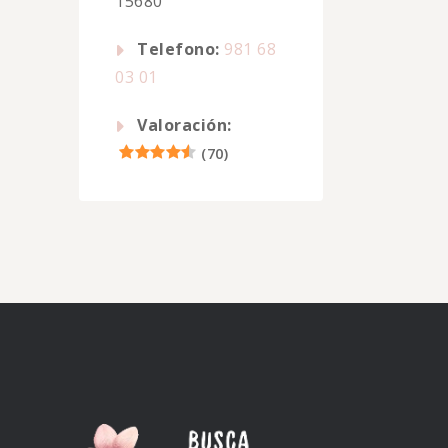
15680
Telefono:
981 68
03 01
Valoración:
(
70
)