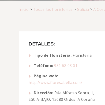
Inicio
>
Todas las floristerías
>
Galicia
>
A Cor
DETALLES:
Tipo de floristería:
Floristería
Teléfono:
981 68 03 01
Página web:
http://www.floresabella.com/
Dirección:
Rúa Alfonso Senra, 1,
ESC A-BAJO, 15680 Ordes, A Coruña