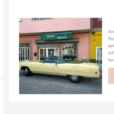
Ac
Flo
es
in
fo