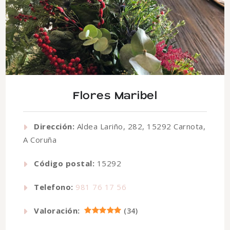
Flores Maribel
Dirección:
Aldea Lariño, 282, 15292 Carnota,
A Coruña
Código postal:
15292
Telefono:
981 76 17 56
Valoración:
(
34
)