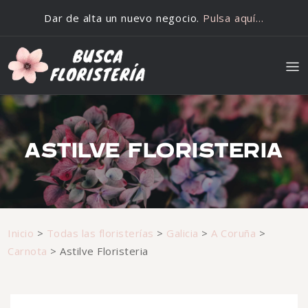
Saltar al contenido
Dar de alta un nuevo negocio.
Pulsa aquí…
ASTILVE FLORISTERIA
Inicio
>
Todas las floristerías
>
Galicia
>
A Coruña
>
Carnota
>
Astilve Floristeria