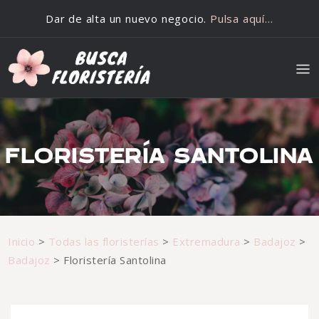
Saltar al contenido
Dar de alta un nuevo negocio.
Pulsa aquí…
FLORISTERÍA SANTOLINA
Inicio
>
Todas las floristerías
>
Extremadura
>
Badajoz
>
Badajoz
>
Floristería Santolina