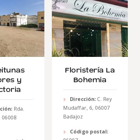
eitunas
Floristería La
ores y
Bohemia
ctoria
Dirección:
C. Rey
Mudaffar, 6, 06007
ción:
Rda.
Badajoz
, 06008
Código postal: