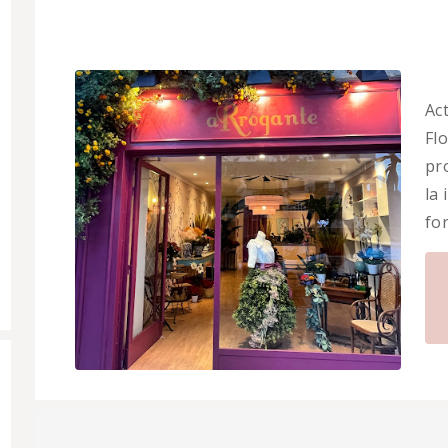
Ac
Flo
pr
la
fo