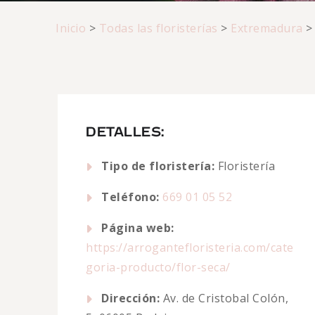
Inicio
>
Todas las floristerías
>
Extremadura
DETALLES:
Tipo de floristería:
Floristería
Teléfono:
669 01 05 52
Página web:
https://arrogantefloristeria.com/cate
goria-producto/flor-seca/
Dirección:
Av. de Cristobal Colón,