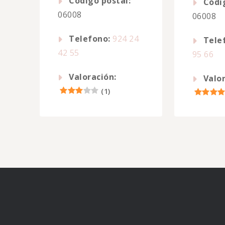
Código postal:
Códi
06008
06008
Telefono:
924 24
Tele
42 55
95 66
Valoración:
Valor
(
1
)