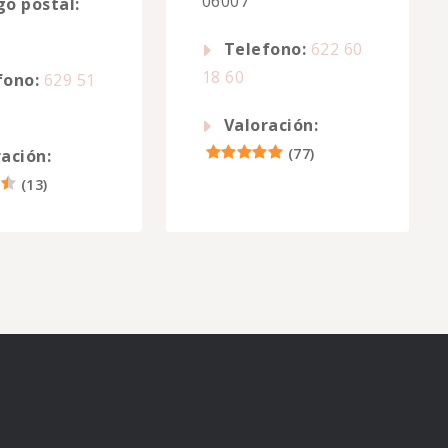
06007
go postal:
Telefono:
622 60
18 60
fono:
629 51
Valoración:
(
77
)
ación:
(
13
)