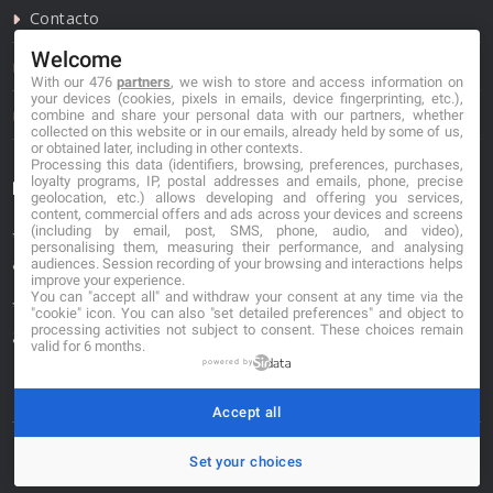
Contacto
Welcome
Política de privacidad
With our 476
partners
, we wish to store and access information on
your devices (cookies, pixels in emails, device fingerprinting, etc.),
Política de cookies
combine and share your personal data with our partners, whether
collected on this website or in our emails, already held by some of us,
or obtained later, including in other contexts.
Processing this data (identifiers, browsing, preferences, purchases,
loyalty programs, IP, postal addresses and emails, phone, precise
Información de contacto
geolocation, etc.) allows developing and offering you services,
content, commercial offers and ads across your devices and screens
(including by email, post, SMS, phone, audio, and video),
*No se garantiza que los datos mostrados estén
personalising them, measuring their performance, and analysing
actualizados.
audiences. Session recording of your browsing and interactions helps
improve your experience.
You can "accept all" and withdraw your consent at any time via the
** Los precios mostrados son estimaciones y no se
"cookie" icon
. You can also "set detailed preferences" and object to
processing activities not subject to consent. These choices remain
garantiza su veracidad.
valid for 6 months.
powered by
Accept all
Set your choices
© 2026. buscafloristeria.com