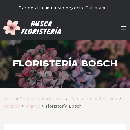
Saltar al contenido
Dar de alta un nuevo negocio.
Pulsa aquí…
FLORISTERÍA BOSCH
Inicio
>
Todas las floristerías
>
Comunidad Valenciana
>
Valencia
>
Alginet
>
Floristería Bosch