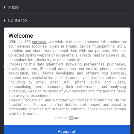
Inicio
Contacto
Política de privacidad
Welcome
With our 476
partners
, we wish to store and access information on
Política de cookies
your devices (cookies, pixels in emails, device fingerprinting, etc.),
combine and share your personal data with our partners, whether
collected on this website or in our emails, already held by some of us,
or obtained later, including in other contexts.
Processing this data (identifiers, browsing, preferences, purchases,
Información de contacto
loyalty programs, IP, postal addresses and emails, phone, precise
geolocation, etc.) allows developing and offering you services,
content, commercial offers and ads across your devices and screens
*No se garantiza que los datos mostrados estén
(including by email, post, SMS, phone, audio, and video),
actualizados.
personalising them, measuring their performance, and analysing
audiences. Session recording of your browsing and interactions helps
improve your experience.
** Los precios mostrados son estimaciones y no se
You can "accept all" and withdraw your consent at any time via the
"cookie" icon
. You can also "set detailed preferences" and object to
garantiza su veracidad.
processing activities not subject to consent. These choices remain
valid for 6 months.
powered by
Accept all