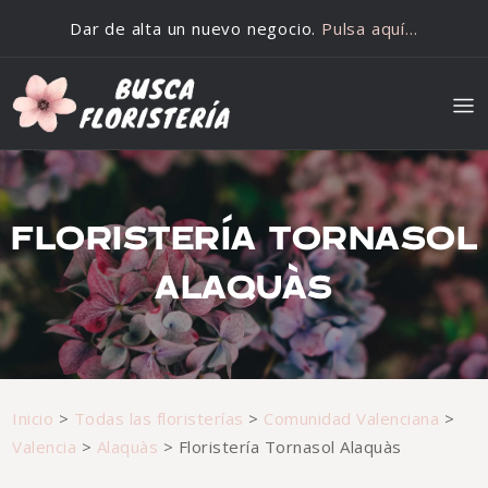
Saltar al contenido
Dar de alta un nuevo negocio.
Pulsa aquí…
FLORISTERÍA TORNASOL
ALAQUÀS
Inicio
>
Todas las floristerías
>
Comunidad Valenciana
>
Valencia
>
Alaquàs
>
Floristería Tornasol Alaquàs