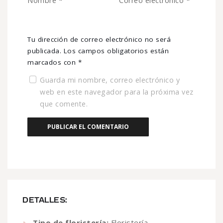
Nombre
*
Correo electrónico
*
Tu dirección de correo electrónico no será
publicada.
Los campos obligatorios están
marcados con
*
Guarda mi nombre, correo electrónico y
web en este navegador para la próxima vez
que comente.
DETALLES:
Tipo de floristería:
Floristería