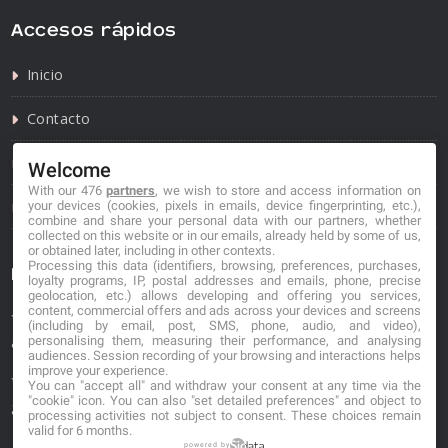
Accesos rápidos
Inicio
Contacto
Política de privacidad
Welcome
With our 476
partners
, we wish to store and access information on
Política de cookies
your devices (cookies, pixels in emails, device fingerprinting, etc.),
combine and share your personal data with our partners, whether
collected on this website or in our emails, already held by some of us,
or obtained later, including in other contexts.
Processing this data (identifiers, browsing, preferences, purchases,
Información de contacto
loyalty programs, IP, postal addresses and emails, phone, precise
geolocation, etc.) allows developing and offering you services,
content, commercial offers and ads across your devices and screens
*No se garantiza que los datos mostrados estén
(including by email, post, SMS, phone, audio, and video),
personalising them, measuring their performance, and analysing
actualizados.
audiences. Session recording of your browsing and interactions helps
improve your experience.
** Los precios mostrados son estimaciones y no se
You can "accept all" and withdraw your consent at any time via the
"cookie" icon
. You can also "set detailed preferences" and object to
garantiza su veracidad.
processing activities not subject to consent. These choices remain
valid for 6 months.
powered by