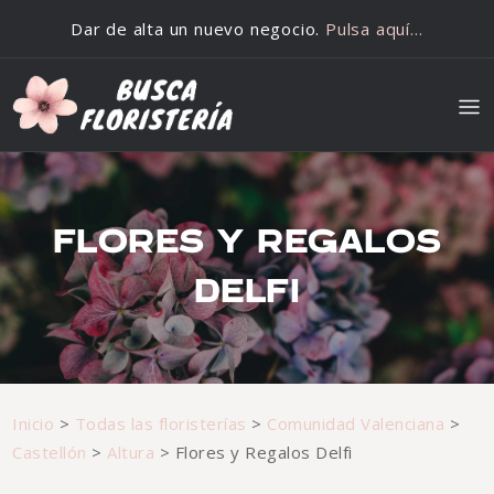
Saltar al contenido
Dar de alta un nuevo negocio.
Pulsa aquí…
FLORES Y REGALOS
DELFI
Inicio
>
Todas las floristerías
>
Comunidad Valenciana
>
Castellón
>
Altura
>
Flores y Regalos Delfi