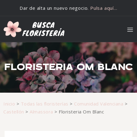
Saltar al contenido
Dar de alta un nuevo negocio.
Pulsa aquí…
FLORISTERIA OM BLANC
Inicio
>
Todas las floristerías
>
Comunidad Valenciana
>
Castellón
>
Almassora
>
Floristeria Om Blanc