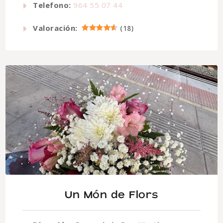
Telefono:
964 55 07 44
Valoración:
(
18
)
Un Món de Flors