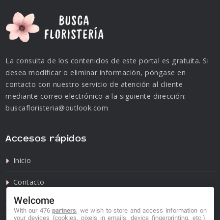
La consulta de los contenidos de este portal es gratuita. Si
desea modificar o eliminar información, póngase en
contacto con nuestro servicio de atención al cliente
mediante correo electrónico a la siguiente dirección:
buscafloristeria@outlook.com
Accesos rápidos
Inicio
Contacto
Welcome
Política de privacidad
With our 476
partners
, we wish to store and access information on
your devices (cookies, pixels in emails, device fingerprinting, etc.),