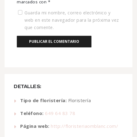
marcados con
*
Guarda mi nombre, correo electrónico y
web en este navegador para la próxima vez
que comente.
DETALLES:
Tipo de floristería:
Floristería
Teléfono:
649 64 83 78
Página web:
http://floristeriaomblanc.com/