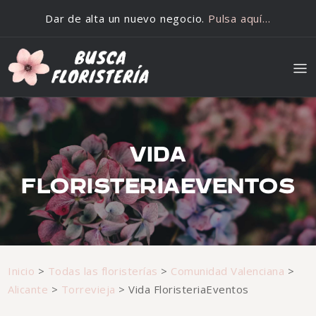
Saltar al contenido
Dar de alta un nuevo negocio.
Pulsa aquí…
VIDA
FLORISTERIAEVENTOS
Inicio
>
Todas las floristerías
>
Comunidad Valenciana
>
Alicante
>
Torrevieja
>
Vida FloristeriaEventos