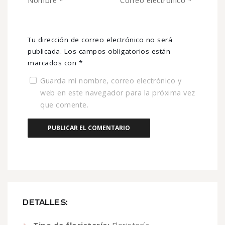
Nombre
*
Correo electrónico
*
Tu dirección de correo electrónico no será
publicada.
Los campos obligatorios están
marcados con
*
Guarda mi nombre, correo electrónico y
web en este navegador para la próxima vez
que comente.
DETALLES:
Tipo de floristería:
Floristería