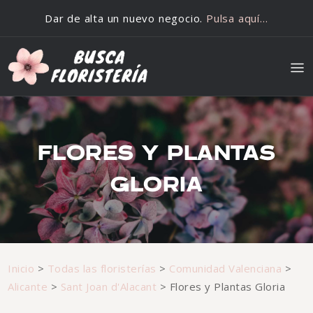
Saltar al contenido
Dar de alta un nuevo negocio.
Pulsa aquí…
FLORES Y PLANTAS
GLORIA
Inicio
>
Todas las floristerías
>
Comunidad Valenciana
>
Alicante
>
Sant Joan d'Alacant
>
Flores y Plantas Gloria