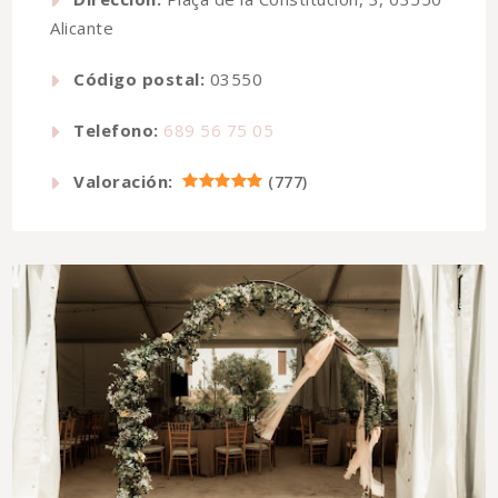
Alicante
Código postal:
03550
Telefono:
689 56 75 05
Valoración:
(
777
)