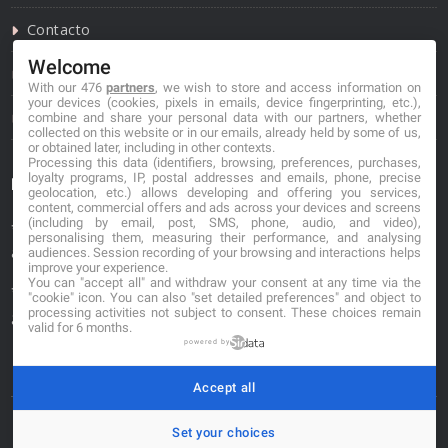
Contacto
Welcome
Política de privacidad
With our 476
partners
, we wish to store and access information on
your devices (cookies, pixels in emails, device fingerprinting, etc.),
Política de cookies
combine and share your personal data with our partners, whether
collected on this website or in our emails, already held by some of us,
or obtained later, including in other contexts.
Processing this data (identifiers, browsing, preferences, purchases,
loyalty programs, IP, postal addresses and emails, phone, precise
Información de contacto
geolocation, etc.) allows developing and offering you services,
content, commercial offers and ads across your devices and screens
(including by email, post, SMS, phone, audio, and video),
*No se garantiza que los datos mostrados estén
personalising them, measuring their performance, and analysing
actualizados.
audiences. Session recording of your browsing and interactions helps
improve your experience.
You can "accept all" and withdraw your consent at any time via the
** Los precios mostrados son estimaciones y no se
"cookie" icon
. You can also "set detailed preferences" and object to
processing activities not subject to consent. These choices remain
garantiza su veracidad.
valid for 6 months.
powered by
Accept all
Set your choices
© 2026. buscafloristeria.com