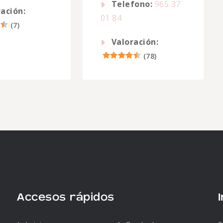
Telefono:
965 37
ación:
01 84
(
7
)
Valoración:
(
78
)
Accesos rápidos