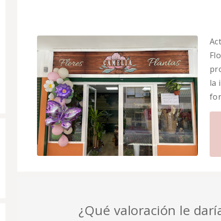
Ac
Flo
pr
la
fo
¿Qué valoración le daría