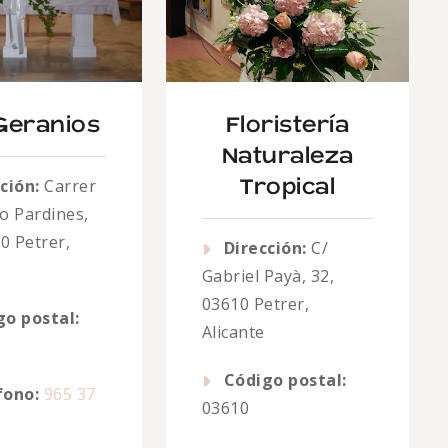
Geranios
Floristería
Naturaleza
ción:
Carrer
Tropical
o Pardines,
0 Petrer,
Dirección:
C/
Gabriel Payà, 32,
03610 Petrer,
go postal:
Alicante
Código postal:
fono:
965 37
03610