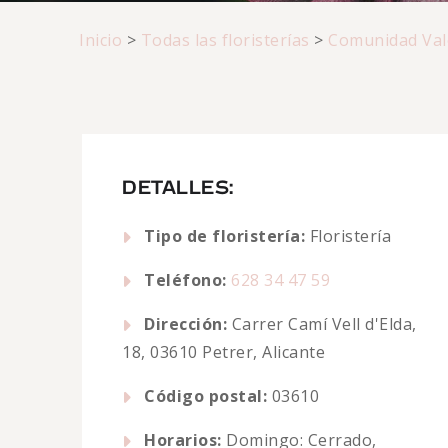
Inicio
>
Todas las floristerías
>
Comunidad Val
DETALLES:
Tipo de floristería:
Floristería
Teléfono:
628 34 47 59
Dirección:
Carrer Camí Vell d'Elda,
18, 03610 Petrer, Alicante
Código postal:
03610
Horarios:
Domingo: Cerrado,