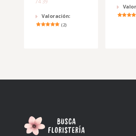
74 39
Valor
Valoración:
(
2
)