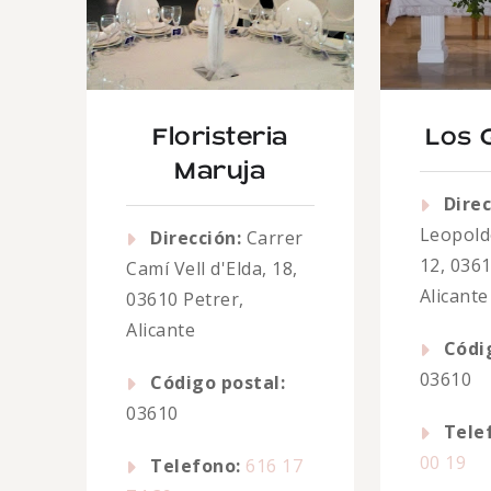
Floristeria
Los 
Maruja
Direc
Leopold
Dirección:
Carrer
12, 0361
Camí Vell d'Elda, 18,
Alicante
03610 Petrer,
Alicante
Códi
03610
Código postal:
03610
Tele
00 19
Telefono:
616 17