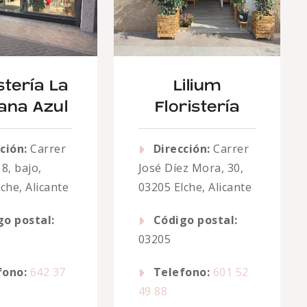
stería La
Lilium
ana Azul
Floristería
ción:
Carrer
Dirección:
Carrer
8, bajo,
José Díez Mora, 30,
che, Alicante
03205 Elche, Alicante
go postal:
Código postal:
03205
fono:
642 37
Telefono:
601 52
49 88