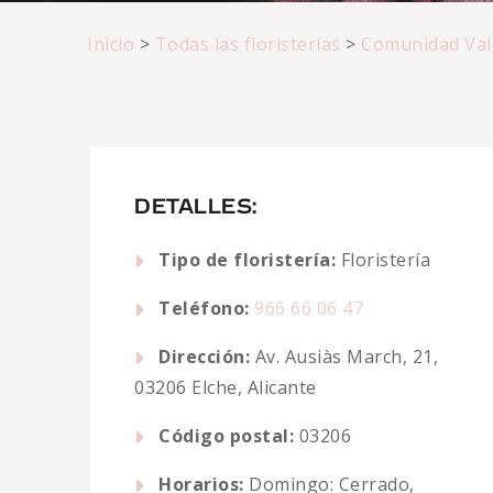
Inicio
>
Todas las floristerías
>
Comunidad Val
DETALLES:
Tipo de floristería:
Floristería
Teléfono:
966 66 06 47
Dirección:
Av. Ausiàs March, 21,
03206 Elche, Alicante
Código postal:
03206
Horarios:
Domingo: Cerrado,