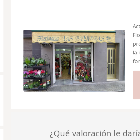
Ac
Flo
pr
la
fo
¿Qué valoración le daría