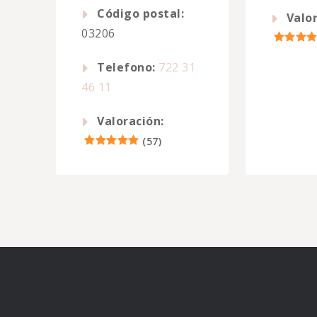
Código postal:
Valor
03206
Telefono:
722 31
46 11
Valoración:
(
57
)