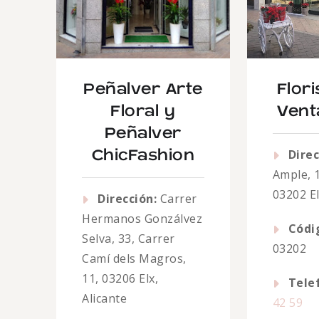
Peñalver Arte
Flori
Floral y
Vent
Peñalver
Direc
ChicFashion
Ample, 1
03202 El
Dirección:
Carrer
Hermanos Gonzálvez
Códi
Selva, 33, Carrer
03202
Camí dels Magros,
11, 03206 Elx,
Tele
Alicante
42 59