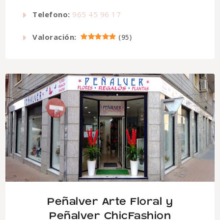
Telefono:
965 45 96 17
Valoración:
(
95
)
Peñalver Arte Floral y
Peñalver ChicFashion