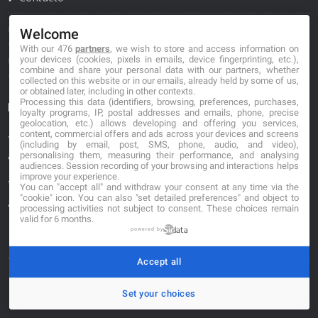
Política de privacidad
Welcome
With our 476
partners
, we wish to store and access information on
Política de cookies
your devices (cookies, pixels in emails, device fingerprinting, etc.),
combine and share your personal data with our partners, whether
collected on this website or in our emails, already held by some of us,
or obtained later, including in other contexts.
Processing this data (identifiers, browsing, preferences, purchases,
Información de contacto
loyalty programs, IP, postal addresses and emails, phone, precise
geolocation, etc.) allows developing and offering you services,
content, commercial offers and ads across your devices and screens
*No se garantiza que los datos mostrados estén
(including by email, post, SMS, phone, audio, and video),
actualizados.
personalising them, measuring their performance, and analysing
audiences. Session recording of your browsing and interactions helps
improve your experience.
** Los precios mostrados son estimaciones y no se
You can "accept all" and withdraw your consent at any time via the
"cookie" icon
. You can also "set detailed preferences" and object to
garantiza su veracidad.
processing activities not subject to consent. These choices remain
valid for 6 months.
powered by
Accept all
© 2026. buscafloristeria.com
Set your choices