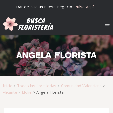
Saltar al contenido
Dar de alta un nuevo negocio.
Pulsa aquí…
ANGELA FLORISTA
Inicio
>
Todas las floristerías
>
Comunidad Valenciana
>
Alicante
>
Elche
>
Angela Florista