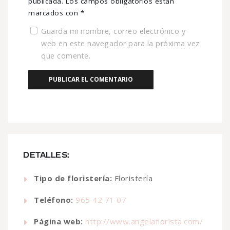
publicada.
Los campos obligatorios están
marcados con
*
Guarda mi nombre, correo electrónico y
web en este navegador para la próxima vez
que comente.
DETALLES:
Tipo de floristería:
Floristería
Teléfono:
965 42 71 07
Página web:
http://www.angelaflorista.com/