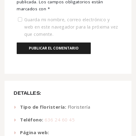
publicada.
Los campos obligatorios están
marcados con
*
Guarda mi nombre, correo electrónico y
web en este navegador para la próxima vez
que comente.
DETALLES:
Tipo de floristería:
Floristería
Teléfono:
636 24 60 45
Página web: