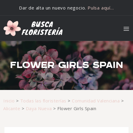
Saltar al contenido
Dar de alta un nuevo negocio.
Pulsa aquí…
FLOWER GIRLS SPAIN
Inicio
>
Todas las floristerías
>
Comunidad Valenciana
>
Alicante
>
Daya Nueva
>
Flower Girls Spain