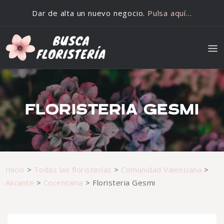
Saltar al contenido
Dar de alta un nuevo negocio.
Pulsa aquí…
FLORISTERIA GESMI
Inicio
>
Todas las floristerías
>
Comunidad Valenciana
>
Alicante
>
Cocentaina
>
Floristeria Gesmi