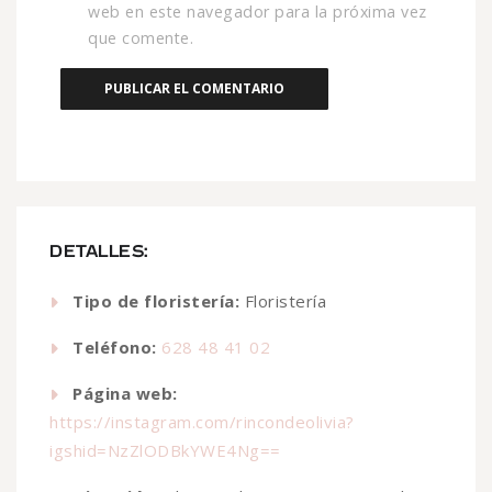
web en este navegador para la próxima vez
que comente.
DETALLES:
Tipo de floristería:
Floristería
Teléfono:
628 48 41 02
Página web:
https://instagram.com/rincondeolivia?
igshid=NzZlODBkYWE4Ng==