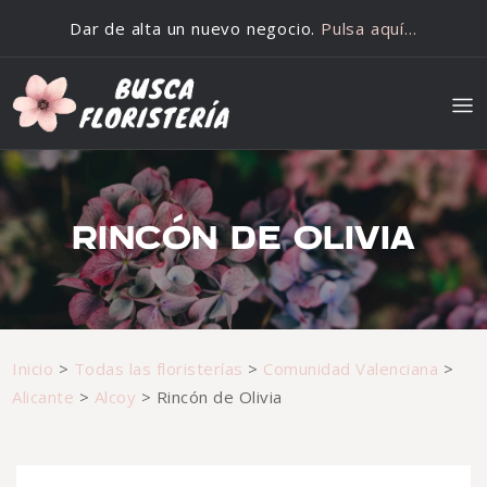
Saltar al contenido
Dar de alta un nuevo negocio.
Pulsa aquí…
RINCÓN DE OLIVIA
Inicio
>
Todas las floristerías
>
Comunidad Valenciana
>
Alicante
>
Alcoy
>
Rincón de Olivia