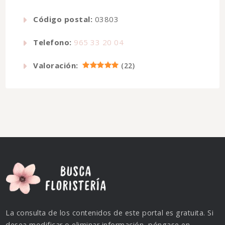
Código postal:
03803
Telefono:
965 33 20 04
Valoración:
(
22
)
La consulta de los contenidos de este portal es gratuita. Si
desea modificar o eliminar información, póngase en