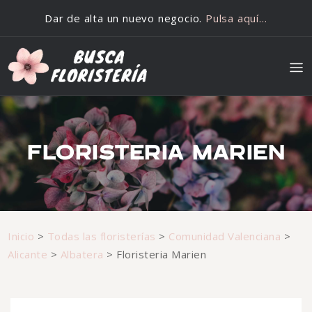
Saltar al contenido
Dar de alta un nuevo negocio.
Pulsa aquí…
FLORISTERIA MARIEN
Inicio
>
Todas las floristerías
>
Comunidad Valenciana
>
Alicante
>
Albatera
>
Floristeria Marien