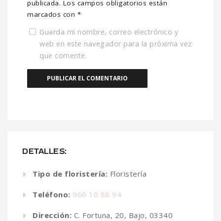
publicada.
Los campos obligatorios están
marcados con
*
Guarda mi nombre, correo electrónico y
web en este navegador para la próxima vez
que comente.
DETALLES:
Tipo de floristería:
Floristería
Teléfono:
966 10 88 94
Dirección:
C. Fortuna, 20, Bajo, 03340