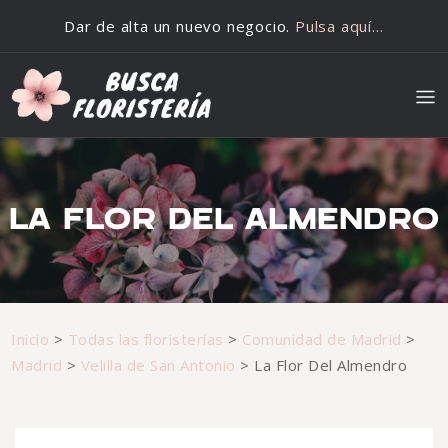
Saltar al contenido
Dar de alta un nuevo negocio.
Pulsa aquí…
LA FLOR DEL ALMENDRO
Inicio
>
Todas las floristerías
>
Comunidad de Madrid
>
Madrid
>
Velilla de San Antonio
>
La Flor Del Almendro