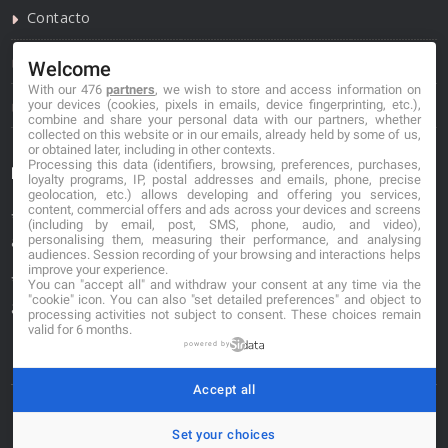
Contacto
Política de privacidad
Welcome
With our 476
partners
, we wish to store and access information on
Política de cookies
your devices (cookies, pixels in emails, device fingerprinting, etc.),
combine and share your personal data with our partners, whether
collected on this website or in our emails, already held by some of us,
or obtained later, including in other contexts.
Processing this data (identifiers, browsing, preferences, purchases,
Información de contacto
loyalty programs, IP, postal addresses and emails, phone, precise
geolocation, etc.) allows developing and offering you services,
content, commercial offers and ads across your devices and screens
*No se garantiza que los datos mostrados estén
(including by email, post, SMS, phone, audio, and video),
personalising them, measuring their performance, and analysing
actualizados.
audiences. Session recording of your browsing and interactions helps
improve your experience.
** Los precios mostrados son estimaciones y no se
You can "accept all" and withdraw your consent at any time via the
"cookie" icon
. You can also "set detailed preferences" and object to
garantiza su veracidad.
processing activities not subject to consent. These choices remain
valid for 6 months.
powered by
Accept all
© 2026. buscafloristeria.com
Set your choices