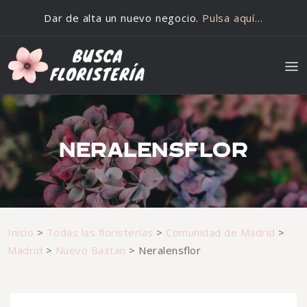
Saltar al contenido
Dar de alta un nuevo negocio.
Pulsa aquí…
NERALENSFLOR
Inicio
>
Todas las floristerías
>
Comunidad de Madrid
>
Madrid
>
Nuevo Baztán
>
Neralensflor