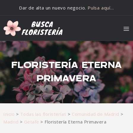
Saltar al contenido
Dar de alta un nuevo negocio.
Pulsa aquí…
FLORISTERÍA ETERNA
PRIMAVERA
Inicio
>
Todas las floristerías
>
Comunidad de Madrid
>
Madrid
>
Getafe
>
Floristería Eterna Primavera