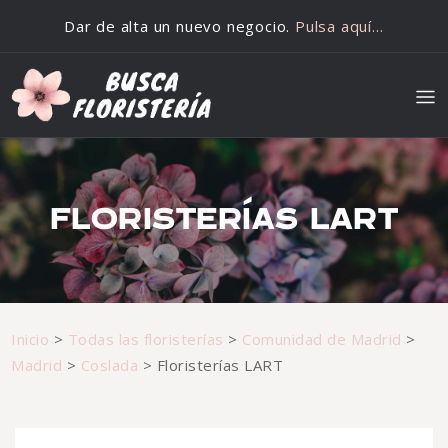
Saltar al contenido
Dar de alta un nuevo negocio.
Pulsa aquí…
FLORISTERÍAS LART
Inicio
>
Todas las floristerías
>
Comunidad de Madrid
>
Madrid
>
Coslada
>
Floristerías LART