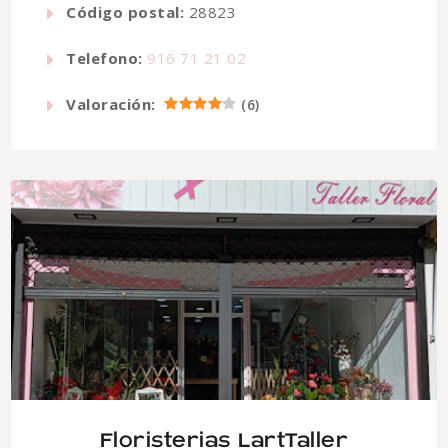
Código postal:
28823
Telefono:
916 71 21 02
Valoración:
(
6
)
Floristerias LartTaller