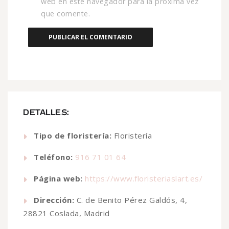
web en este navegador para la próxima vez
que comente.
DETALLES:
Tipo de floristería:
Floristería
Teléfono:
916 71 01 64
Página web:
https://www.floristeriaslart.es/
Dirección:
C. de Benito Pérez Galdós, 4,
28821 Coslada, Madrid