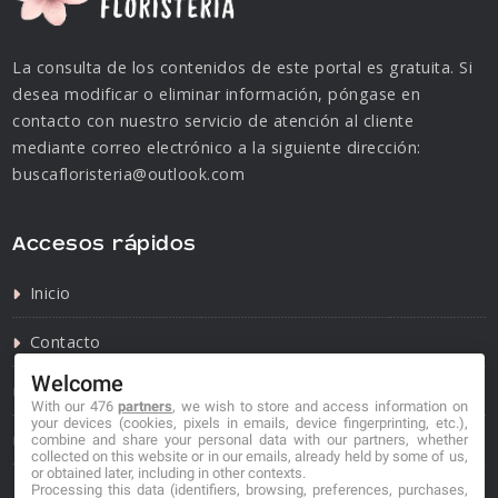
La consulta de los contenidos de este portal es gratuita. Si
desea modificar o eliminar información, póngase en
contacto con nuestro servicio de atención al cliente
mediante correo electrónico a la siguiente dirección:
buscafloristeria@outlook.com
Accesos rápidos
Inicio
Contacto
Welcome
Política de privacidad
With our 476
partners
, we wish to store and access information on
your devices (cookies, pixels in emails, device fingerprinting, etc.),
Política de cookies
combine and share your personal data with our partners, whether
collected on this website or in our emails, already held by some of us,
or obtained later, including in other contexts.
Processing this data (identifiers, browsing, preferences, purchases,