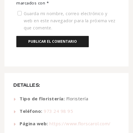
marcados con
*
Guarda mi nombre, correo electrónico y
web en este navegador para la próxima vez
que comente.
DETALLES:
Tipo de floristería:
Floristería
Teléfono:
973 24 98 95
Página web:
https://www.florscarol.com/