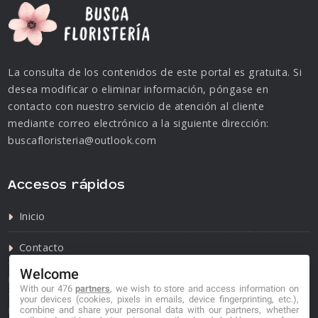
La consulta de los contenidos de este portal es gratuita. Si
desea modificar o eliminar información, póngase en
contacto con nuestro servicio de atención al cliente
mediante correo electrónico a la siguiente dirección:
buscafloristeria@outlook.com
Accesos rápidos
Inicio
Contacto
Welcome
Política de privacidad
With our 476
partners
, we wish to store and access information on
your devices (cookies, pixels in emails, device fingerprinting, etc.),
Política de cookies
combine and share your personal data with our partners, whether