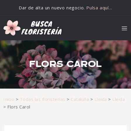
Saltar al contenido
Dar de alta un nuevo negocio.
Pulsa aquí…
FLORS CAROL
Inicio
>
Todas las floristerías
>
Cataluña
>
Lleida
>
Lleida
>
Flors Carol